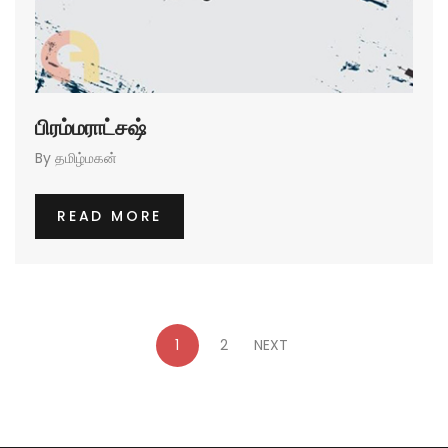
பிரம்மராட்சஷ்
By
தமிழ்மகன்
READ MORE
1
2
NEXT