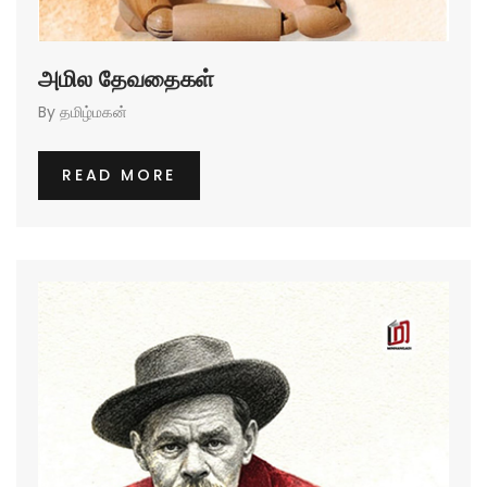
அமில தேவதைகள்
By
தமிழ்மகன்
READ MORE