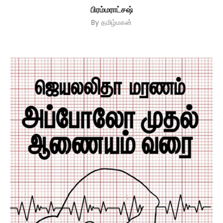
பிரம்மராட்சஷ்
By
தமிழ்மகன்