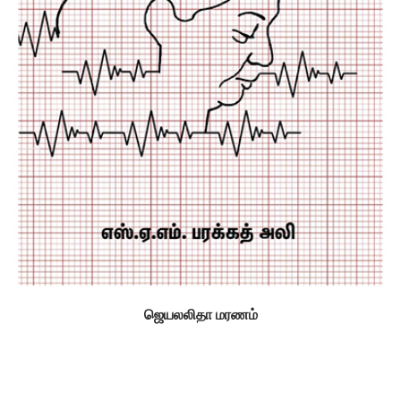
ஜெயலலிதா மரணம்