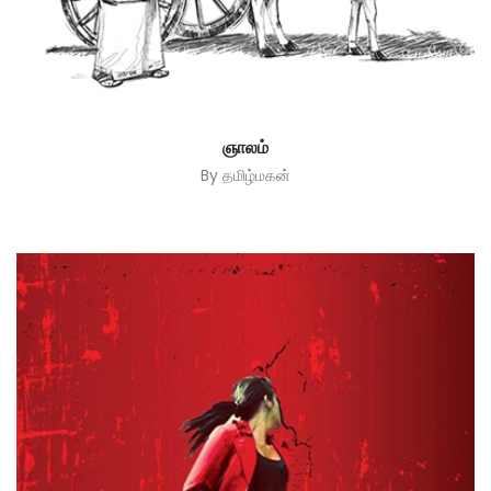
ஞாலம்
By
தமிழ்மகன்