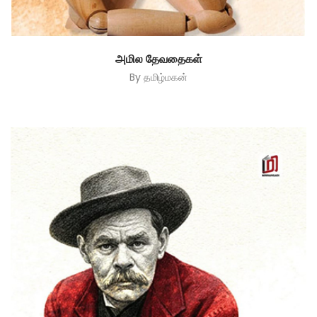
அமில தேவதைகள்
By
தமிழ்மகன்