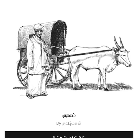
ஞாலம்
By
தமிழ்மகன்